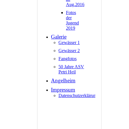
Aug.2016
Fotos
der
Jugend
2019
Galerie
Gewässer 1
Gewässer 2
Fangfotos
50 Jahre ASV
Petri Heil
Angelheim
Impressum
Datenschutzerklärung